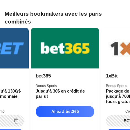
Meilleurs bookmakers avec les paris
combinés
bet365
1xBit
Bonus Sports
Bonus Sports
u'à 130€/$
Jusqu'à 30$ en crédit de
Package de
n monnaie
paris !
jusqu'à 70
tours gratui
Allez à bet365
omo
Co
BC