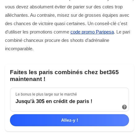
vous devez absolument éviter de parier sur des cotes trop
alléchantes. Au contraire, misez sur de grosses équipes avec
des chances de victoire quasi certaines. Un conseil-clé c'est
d'utiliser les promotions comme
code promo Paripesa
. Le pari
combiné chanceux procure des shoots d’adrénaline
incomparable.
Faites les paris combinés chez bet365
maintenant !
Le bonus le plus large sur le marché
Jusqu'à 30$ en crédit de paris !
Allez-y !