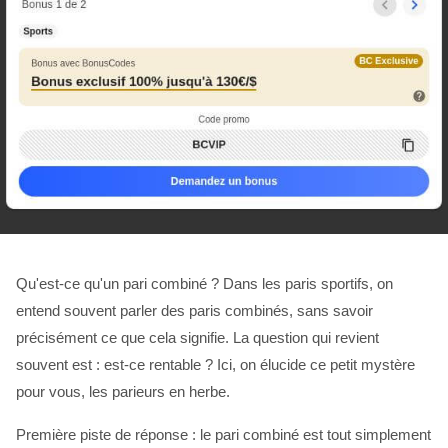
Qu'est-ce qu'un pari combiné ? Dans les paris sportifs, on
entend souvent parler des paris combinés, sans savoir
précisément ce que cela signifie. La question qui revient
souvent est : est-ce rentable ? Ici, on élucide ce petit mystère
pour vous, les parieurs en herbe.
Première piste de réponse : le pari combiné est tout simplement