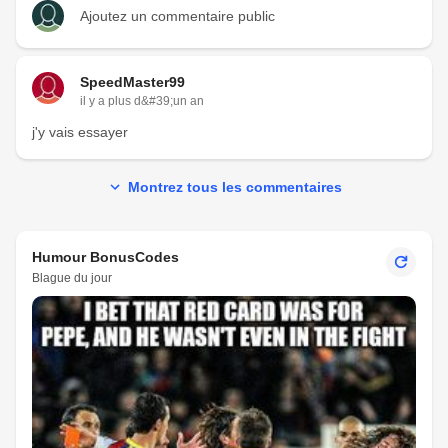
Ajoutez un commentaire public
SpeedMaster99
il y a plus d&#39;un an
j'y vais essayer
Montrez tous les commentaires
Humour BonusCodes
Blague du jour