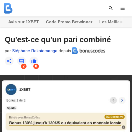
Avis sur 1XBET
Code Promo Betwinner
Les Meilleurs Si
Qu'est-ce qu'un pari combiné
par
Stéphane Rakotomanga
depuis
2
0