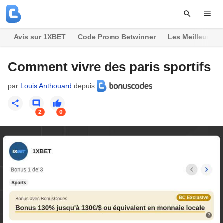
Avis sur 1XBET
Code Promo Betwinner
Les Meilleurs Si
Comment vivre des paris sportifs
par
Louis Anthouard
depuis
2
0