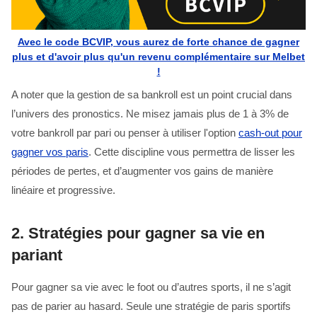
Avec le code BCVIP, vous aurez de forte chance de gagner
plus et d'avoir plus qu'un revenu complémentaire sur Melbet
!
A noter que la gestion de sa bankroll est un point crucial dans
l’univers des pronostics. Ne misez jamais plus de 1 à 3% de
votre bankroll par pari ou penser à utiliser l'option
cash-out pour
gagner vos paris
. Cette discipline vous permettra de lisser les
périodes de pertes, et d’augmenter vos gains de manière
linéaire et progressive.
2.
Stratégies pour gagner sa vie en
pariant
Pour gagner sa vie avec le foot ou d’autres sports, il ne s’agit
pas de parier au hasard. Seule une stratégie de paris sportifs