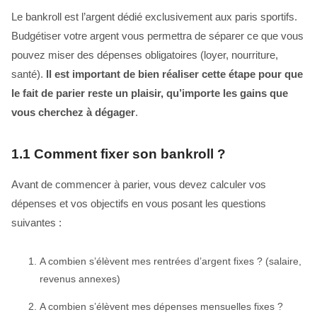
Le bankroll est l’argent dédié exclusivement aux paris sportifs.
Budgétiser votre argent vous permettra de séparer ce que vous
pouvez miser des dépenses obligatoires (loyer, nourriture,
santé).
Il est important de bien réaliser cette étape pour que
le fait de parier reste un plaisir, qu’importe les gains que
vous cherchez à dégager
.
1.1
Comment fixer son bankroll ?
Avant de commencer à parier, vous devez calculer vos
dépenses et vos objectifs en vous posant les questions
suivantes :
A combien s’élèvent mes rentrées d’argent fixes ? (salaire,
revenus annexes)
A combien s’élèvent mes dépenses mensuelles fixes ?