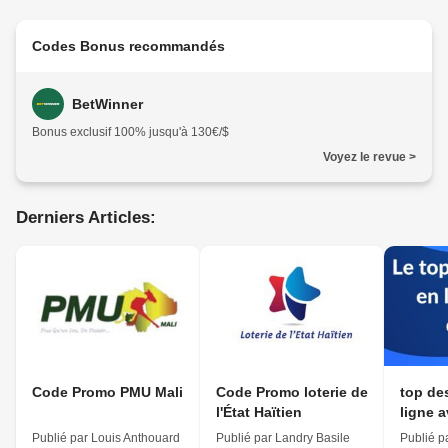
Codes Bonus recommandés
BetWinner
Bonus exclusif 100% jusqu'à 130€/$
Voyez le revue >
Derniers Articles:
Code Promo PMU Mali
Code Promo loterie de
top de
l'État Haïtien
ligne 
Publié par Louis Anthouard
Publié par Landry Basile
Publié p