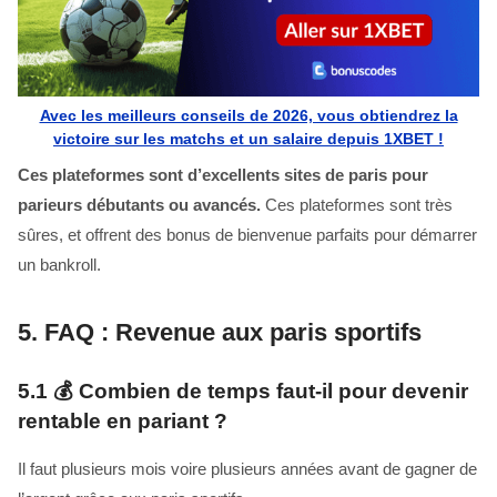
Avec les meilleurs conseils de 2026, vous obtiendrez la
victoire sur les matchs et un salaire depuis 1XBET !
Ces plateformes sont d’excellents sites de paris pour
parieurs débutants ou avancés.
Ces plateformes sont très
sûres, et offrent des bonus de bienvenue parfaits pour démarrer
un bankroll.
5.
FAQ : Revenue aux paris sportifs
5.1
💰 Combien de temps faut-il pour devenir
rentable en pariant ?
Il faut plusieurs mois voire plusieurs années avant de gagner de