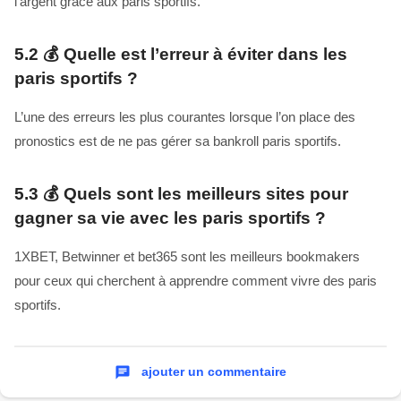
l’argent grâce aux paris sportifs.
5.2
💰 Quelle est l’erreur à éviter dans les
paris sportifs ?
L’une des erreurs les plus courantes lorsque l’on place des
pronostics est de ne pas gérer sa bankroll paris sportifs.
5.3
💰 Quels sont les meilleurs sites pour
gagner sa vie avec les paris sportifs ?
1XBET, Betwinner et bet365 sont les meilleurs bookmakers
pour ceux qui cherchent à apprendre comment vivre des paris
sportifs.
ajouter un commentaire