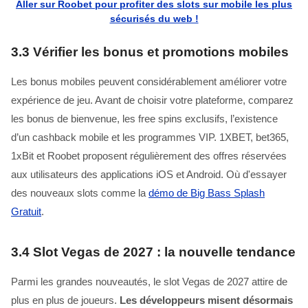
Aller sur Roobet pour profiter des slots sur mobile les plus
sécurisés du web !
3.3
Vérifier les bonus et promotions mobiles
Les bonus mobiles peuvent considérablement améliorer votre
expérience de jeu. Avant de choisir votre plateforme, comparez
les bonus de bienvenue, les free spins exclusifs, l’existence
d’un cashback mobile et les programmes VIP. 1XBET, bet365,
1xBit et Roobet proposent régulièrement des offres réservées
aux utilisateurs des applications iOS et Android. Où d'essayer
des nouveaux slots comme la
démo de Big Bass Splash
Gratuit
.
3.4
Slot Vegas de 2027 : la nouvelle tendance
Parmi les grandes nouveautés, le slot Vegas de 2027 attire de
plus en plus de joueurs.
Les développeurs misent désormais