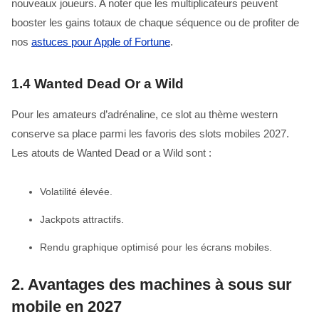
nouveaux joueurs. A noter que les multiplicateurs peuvent
booster les gains totaux de chaque séquence ou de profiter de
nos
astuces pour Apple of Fortune
.
1.4
Wanted Dead Or a Wild
Pour les amateurs d’adrénaline, ce slot au thème western
conserve sa place parmi les favoris des slots mobiles 2027.
Les atouts de Wanted Dead or a Wild sont :
Volatilité élevée.
Jackpots attractifs.
Rendu graphique optimisé pour les écrans mobiles.
2.
Avantages des machines à sous sur
mobile en 2027