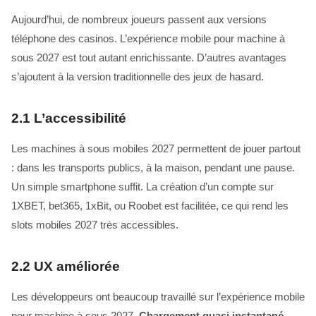
Aujourd’hui, de nombreux joueurs passent aux versions
téléphone des casinos. L’expérience mobile pour machine à
sous 2027 est tout autant enrichissante. D’autres avantages
s’ajoutent à la version traditionnelle des jeux de hasard.
2.1
L’accessibilité
Les machines à sous mobiles 2027 permettent de jouer partout
: dans les transports publics, à la maison, pendant une pause.
Un simple smartphone suffit. La création d’un compte sur
1XBET, bet365, 1xBit, ou Roobet est facilitée, ce qui rend les
slots mobiles 2027 très accessibles.
2.2
UX améliorée
Les développeurs ont beaucoup travaillé sur l’expérience mobile
pour machine à sous 2027.
Chargement quasi instantané,