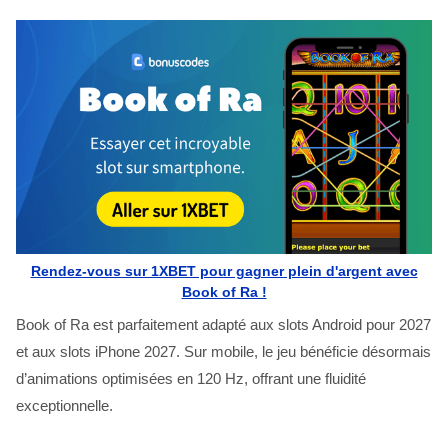
Rendez-vous sur 1XBET pour gagner plein d'argent avec
Book of Ra !
Book of Ra est parfaitement adapté aux slots Android pour 2027
et aux slots iPhone 2027. Sur mobile, le jeu bénéficie désormais
d’animations optimisées en 120 Hz, offrant une fluidité
exceptionnelle.