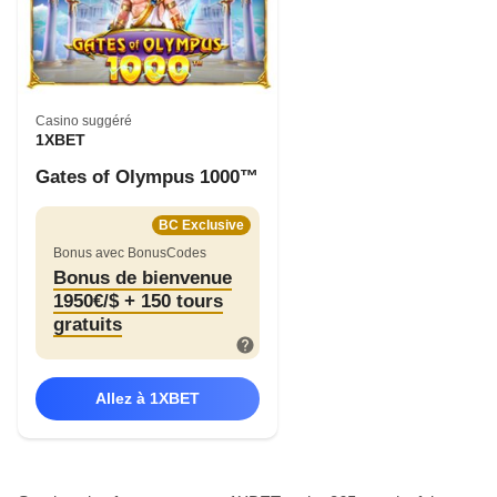
Casino suggéré
1XBET
Gates of Olympus 1000™
BC Exclusive
Bonus avec BonusCodes
Bonus de bienvenue
1950€/$ + 150 tours
gratuits
Allez à 1XBET