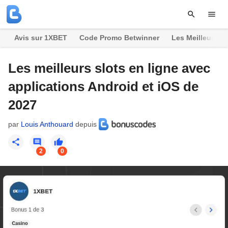
Avis sur 1XBET
Code Promo Betwinner
Les Meilleurs Si
Les meilleurs slots en ligne avec
applications Android et iOS de
2027
par
Louis Anthouard
depuis
2
0