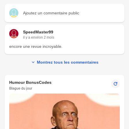
Ajoutez un commentaire public
SpeedMaster99
il y a environ 2 mois
encore une revue incroyable.
Montrez tous les commentaires
Humour BonusCodes
Blague du jour