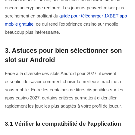
encore un cryptage renforcé. Les joueurs peuvent miser plus
sereinement en profitant du
guide pour télécharger 1XBET app
mobile gratuite
, ce qui rend l’expérience casino sur mobile
beaucoup plus intéressante.
3.
Astuces pour bien sélectionner son
slot sur Android
Face à la diversité des slots Android pour 2027, il devient
essentiel de savoir comment choisir la meilleure machine à
sous mobile. Entre les centaines de titres disponibles sur les
apps casino 2027, certains critères permettent d’identifier
rapidement les jeux les plus adaptés à votre profil de joueur.
3.1
Vérifier la compatibilité de l’application