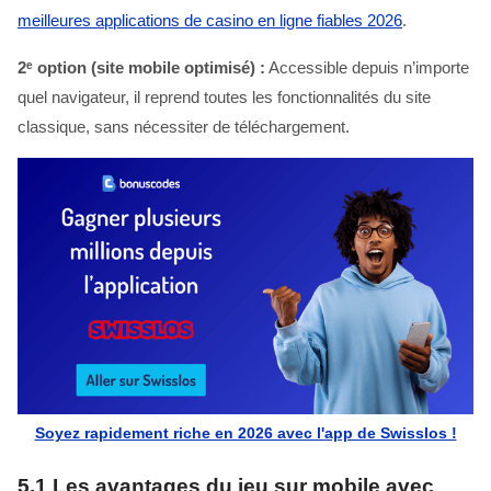
meilleures applications de casino en ligne fiables 2026
.
2ᵉ option (site mobile optimisé) :
Accessible depuis n’importe
quel navigateur, il reprend toutes les fonctionnalités du site
classique, sans nécessiter de téléchargement.
Soyez rapidement riche en 2026 avec l'app de Swisslos !
5.1
Les avantages du jeu sur mobile avec