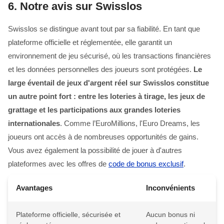
6.
Notre avis sur Swisslos
Swisslos se distingue avant tout par sa fiabilité. En tant que
plateforme officielle et réglementée, elle garantit un
environnement de jeu sécurisé, où les transactions financières
et les données personnelles des joueurs sont protégées.
Le
large éventail de jeux d'argent réel sur Swisslos constitue
un autre point fort : entre les loteries à tirage, les jeux de
grattage et les participations aux grandes loteries
internationales
. Comme l’EuroMillions, l'Euro Dreams, les
joueurs ont accès à de nombreuses opportunités de gains.
Vous avez également la possibilité de jouer à d'autres
plateformes avec les offres de
code de bonus exclusif
.
Avantages
Inconvénients
Plateforme officielle, sécurisée et
Aucun bonus ni