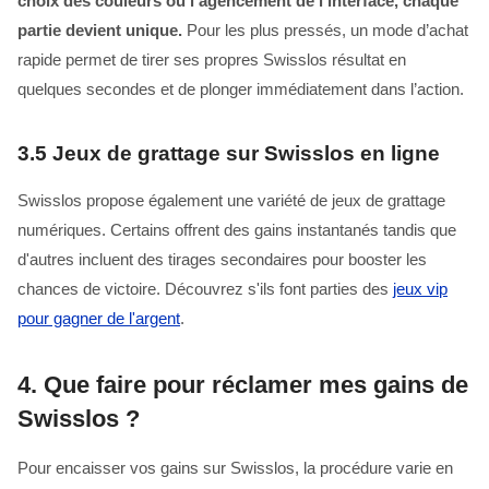
choix des couleurs ou l’agencement de l’interface, chaque
partie devient unique.
Pour les plus pressés, un mode d’achat
rapide permet de tirer ses propres Swisslos résultat en
quelques secondes et de plonger immédiatement dans l’action.
3.5
Jeux de grattage sur Swisslos en ligne
Swisslos propose également une variété de jeux de grattage
numériques. Certains offrent des gains instantanés tandis que
d'autres incluent des tirages secondaires pour booster les
chances de victoire. Découvrez s'ils font parties des
jeux vip
pour gagner de l'argent
.
4.
Que faire pour réclamer mes gains de
Swisslos ?
Pour encaisser vos gains sur Swisslos, la procédure varie en