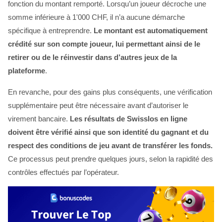
fonction du montant remporté. Lorsqu’un joueur décroche une
somme inférieure à 1'000 CHF, il n’a aucune démarche
spécifique à entreprendre.
Le montant est automatiquement
crédité sur son compte joueur, lui permettant ainsi de le
retirer ou de le réinvestir dans d’autres jeux de la
plateforme
.
En revanche, pour des gains plus conséquents, une vérification
supplémentaire peut être nécessaire avant d’autoriser le
virement bancaire.
Les résultats de Swisslos en ligne
doivent être vérifié ainsi que son identité du gagnant et du
respect des conditions de jeu avant de transférer les fonds.
Ce processus peut prendre quelques jours, selon la rapidité des
contrôles effectués par l’opérateur.