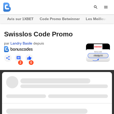
Avis sur 1XBET
Code Promo Betwinner
Les Meilleurs Si
Swisslos Code Promo
par
Landry Basile
depuis
2
0