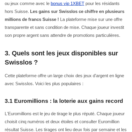
ou jeux comme avec le
bonus vip 1XBET
pour les résidants
hors Suisse.
Les gains sur Swisslos ce chiffre en plusieurs
millions de francs Suisse !
La plateforme mise sur une offre
transparente et sans condition de mise. Chaque joueur investit
son propre argent sans attendre de promotions particulières.
3.
Quels sont les jeux disponibles sur
Swisslos ?
Cette plateforme offre un large choix des jeux d'argent en ligne
avec Swisslos. Voici les plus populaires :
3.1
Euromillions : la loterie aux gains record
L'Euromillions est le jeu de tirage le plus réputé. Chaque joueur
choisit cinq numéros et deux étoiles et consulter Euromillion
résultat Suisse. Les tirages ont lieu deux fois par semaine et les