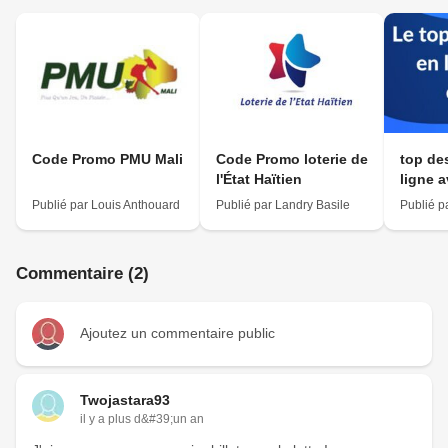
Code Promo PMU Mali
Code Promo loterie de
top de
l'État Haïtien
ligne 
Publié par Louis Anthouard
Publié par Landry Basile
Publié p
Commentaire (2)
Ajoutez un commentaire public
Twojastara93
il y a plus d&#39;un an