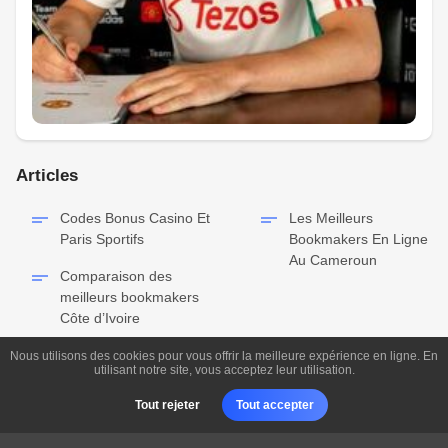
Articles
Codes Bonus Casino Et
Les Meilleurs
Paris Sportifs
Bookmakers En Ligne
Au Cameroun
Comparaison des
meilleurs bookmakers
Côte d’Ivoire
Nous utilisons des cookies pour vous offrir la meilleure expérience en ligne. En
utilisant notre site, vous acceptez leur utilisation.
Tout rejeter
Tout accepter