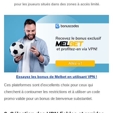
pour les joueurs situés dans des zones à accès limité.
Essayez les bonus de Melbet en utilisant VPN !
Ces plateformes sont d'excellents choix pour ceux qui
cherchent à contourner les restrictions et à utiliser un code
promo valide pour un bonus de bienvenue substantiel.