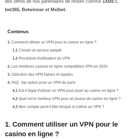
des offres de nos partenaires de renom comme
1XBET,
bet365, Betwinner et Melbet.
Contenus
1.
Comment utiliser un VPN pour le casino en ligne ?
1.1
Choisir un service adapté
1.2
Procédure d'utilisation du VPN
2.
Les meilleurs casinos en ligne compatibles VPN en 2026
3.
Sélection des VPN fiables et rapides
4.
FAQ : top option pour un VPN de paris
4.1
Est-il légal d'utiliser un VPN pour jouer au casino en ligne ?
4.2
Quel est le meilleur VPN pour un joueur de casino en ligne ?
4.3
Mon compte peut-il être bloqué si j'utilise un VPN ?
1.
Comment utiliser un VPN pour le
casino en ligne ?