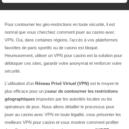
Pour contourner les géo-restrictions en toute sécurité, il est
normal que vous cherchiez comment jouer au casino avec
VPN. Oui, dans certaines régions, l'accès à vos plateformes
favorites de paris sportifs ou de casino est bloqué.
Heureusement, utiliser un VPN pour casino est la solution pour
débloquer ces sites, garantir votre anonymat et renforcer votre
sécurité.
L'utilisation d'un
Réseau Privé Virtuel (VPN)
est le moyen le
plus efficace pour un jo
ueur de contourner les restrictions
géographiques
imposées par les autorités locales ou les
opérateurs de jeux. Nous allons détailler le processus pour
jouer au casino avec VPN en toute légalité, vous présenter les
meilleurs VPN pour casino et vous montrer comment profiter