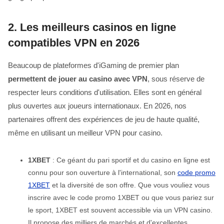
2.
Les meilleurs casinos en ligne
compatibles VPN en 2026
Beaucoup de plateformes d'iGaming de premier plan
permettent de jouer au casino avec VPN
, sous réserve de
respecter leurs conditions d'utilisation. Elles sont en général
plus ouvertes aux joueurs internationaux. En 2026, nos
partenaires offrent des expériences de jeu de haute qualité,
même en utilisant un meilleur VPN pour casino.
1XBET
: Ce géant du pari sportif et du casino en ligne est
connu pour son ouverture à l'international, son
code promo
1XBET
et la diversité de son offre. Que vous vouliez vous
inscrire avec le code promo 1XBET ou que vous pariez sur
le sport, 1XBET est souvent accessible via un VPN casino.
Il propose des milliers de marchés et d'excellentes