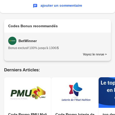
ajouter un commentaire
Codes Bonus recommandés
BetWinner
Bonus exclusif 100% jusqu'à 130€/$
Voyez le revue >
Derniers Articles:
Code Promo PMU Mali
Code Promo loterie de
top de