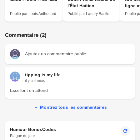
l'État Haïtien
ligne 
Publié par Louis Anthouard
Publié par Landry Basile
Publié p
Commentaire (2)
Ajoutez un commentaire public
tipping is my life
il y a 4 mois
Excellent on attend
Montrez tous les commentaires
Humour BonusCodes
Blague du jour