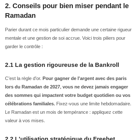
2.
Conseils pour bien miser pendant le
Ramadan
Parier durant ce mois particulier demande une certaine rigueur
mentale et une gestion de soi accrue. Voici trois piliers pour
garder le contrôle :
2.1
La gestion rigoureuse de la Bankroll
C’est la règle d’or.
Pour gagner de l'argent avec des paris
lors du Ramadan de 2027, vous ne devez jamais engager
des sommes qui impactent votre budget quotidien ou vos
célébrations familiales.
Fixez-vous une limite hebdomadaire.
Le Ramadan est un mois de tempérance : appliquez cette
valeur à vos mises.
2.2
L'utilisation stratégique du Freebet