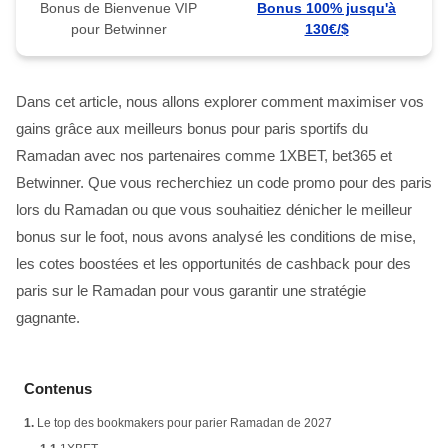
Bonus de Bienvenue VIP
Bonus 100% jusqu'à
pour Betwinner
130€/$
Dans cet article, nous allons explorer comment maximiser vos
gains grâce aux meilleurs bonus pour paris sportifs du
Ramadan avec nos partenaires comme 1XBET, bet365 et
Betwinner. Que vous recherchiez un code promo pour des paris
lors du Ramadan ou que vous souhaitiez dénicher le meilleur
bonus sur le foot, nous avons analysé les conditions de mise,
les cotes boostées et les opportunités de cashback pour des
paris sur le Ramadan pour vous garantir une stratégie
gagnante.
Contenus
1.
Le top des bookmakers pour parier Ramadan de 2027