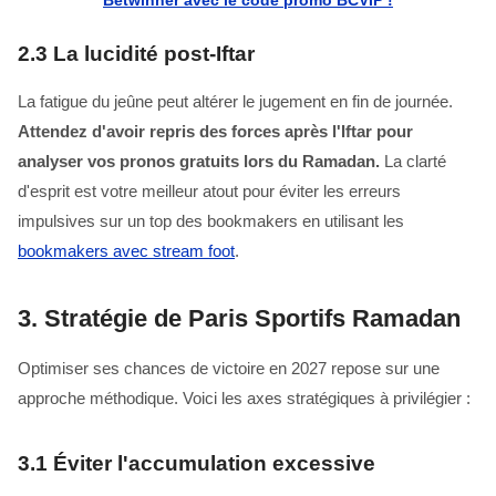
Betwinner avec le code promo BCVIP !
2.3
La lucidité post-Iftar
La fatigue du jeûne peut altérer le jugement en fin de journée.
Attendez d'avoir repris des forces après l'Iftar pour
analyser vos pronos gratuits lors du Ramadan.
La clarté
d'esprit est votre meilleur atout pour éviter les erreurs
impulsives sur un top des bookmakers en utilisant les
bookmakers avec stream foot
.
3.
Stratégie de Paris Sportifs Ramadan
Optimiser ses chances de victoire en 2027 repose sur une
approche méthodique. Voici les axes stratégiques à privilégier :
3.1
Éviter l'accumulation excessive