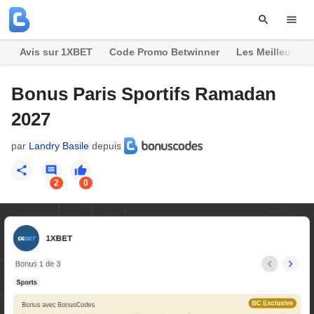
Avis sur 1XBET
Code Promo Betwinner
Les Meilleurs Si
Bonus Paris Sportifs Ramadan
2027
par
Landry Basile
depuis
2
0