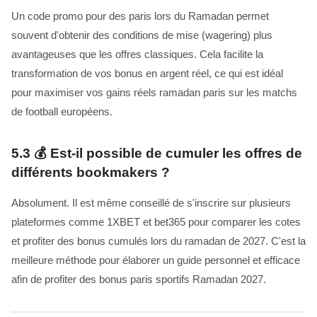
Un code promo pour des paris lors du Ramadan permet
souvent d'obtenir des conditions de mise (wagering) plus
avantageuses que les offres classiques. Cela facilite la
transformation de vos bonus en argent réel, ce qui est idéal
pour maximiser vos gains réels ramadan paris sur les matchs
de football européens.
5.3
💰 Est-il possible de cumuler les offres de
différents bookmakers ?
Absolument. Il est même conseillé de s'inscrire sur plusieurs
plateformes comme 1XBET et bet365 pour comparer les cotes
et profiter des bonus cumulés lors du ramadan de 2027. C'est la
meilleure méthode pour élaborer un guide personnel et efficace
afin de profiter des bonus paris sportifs Ramadan 2027.