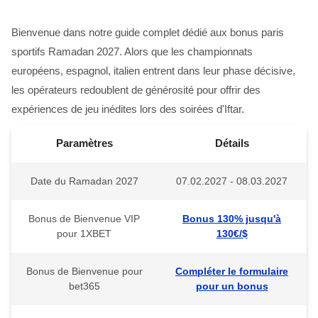
Bienvenue dans notre guide complet dédié aux bonus paris
sportifs Ramadan 2027. Alors que les championnats
européens, espagnol, italien entrent dans leur phase décisive,
les opérateurs redoublent de générosité pour offrir des
expériences de jeu inédites lors des soirées d'Iftar.
Paramètres
Détails
Date du Ramadan 2027
07.02.2027 - 08.03.2027
Bonus de Bienvenue VIP
Bonus 130% jusqu'à
pour 1XBET
130€/$
Bonus de Bienvenue pour
Compléter le formulaire
bet365
pour un bonus